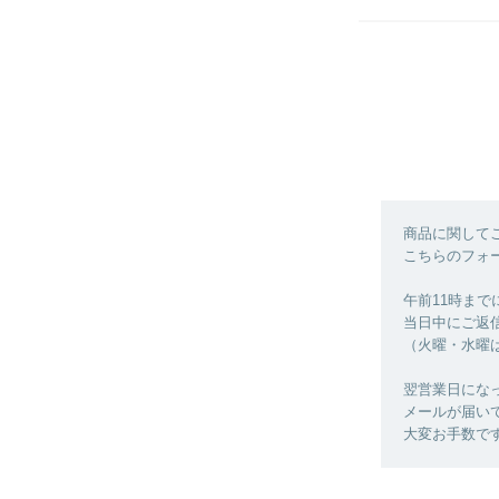
商品に関して
こちらのフォ
午前11時ま
当日中にご返
（火曜・水曜
翌営業日にな
メールが届い
大変お手数で