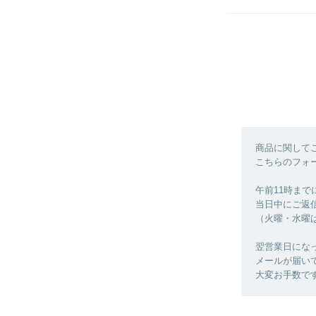
商品に関して
こちらのフォ
午前11時ま
当日中にご返
（火曜・水曜
翌営業日にな
メールが届い
大変お手数で