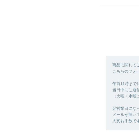
商品に関して
こちらのフォ
午前11時ま
当日中にご返
（火曜・水曜
翌営業日にな
メールが届い
大変お手数で