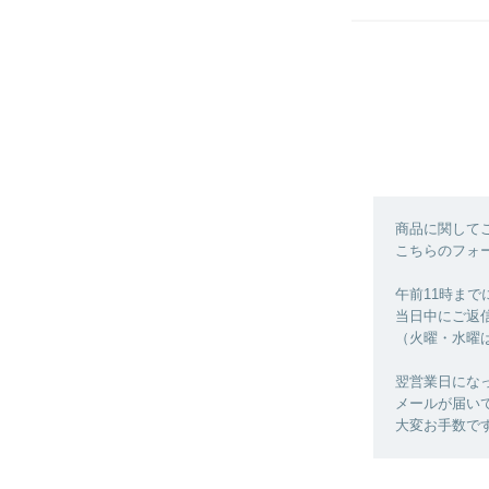
商品に関して
こちらのフォ
午前11時ま
当日中にご返
（火曜・水曜
翌営業日にな
メールが届い
大変お手数で