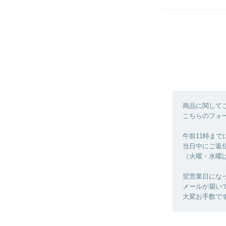
商品に関して
こちらのフォ
午前11時ま
当日中にご返
（火曜・水曜
翌営業日にな
メールが届い
大変お手数で