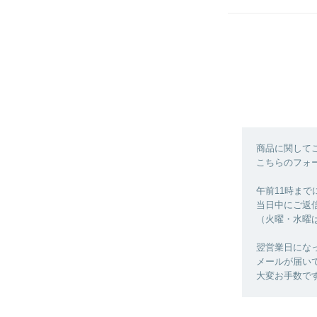
商品に関して
こちらのフォ
午前11時ま
当日中にご返
（火曜・水曜
翌営業日にな
メールが届い
大変お手数で