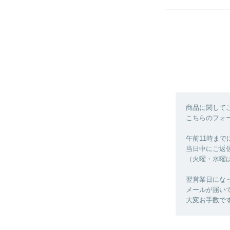
商品に関して
こちらのフォ
午前11時ま
当日中にご返
（火曜・水曜
翌営業日にな
メールが届い
大変お手数で